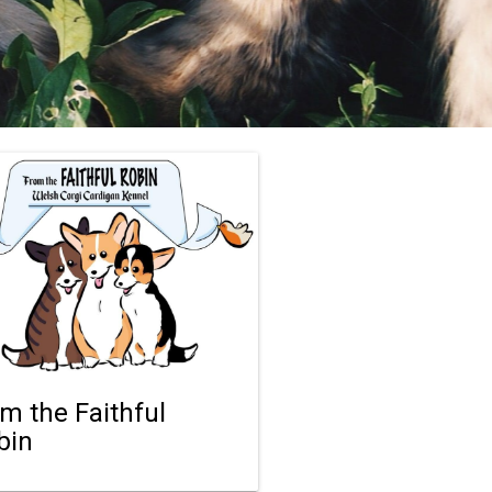
om the Faithful
bin