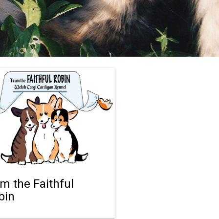
om the Faithful
bin