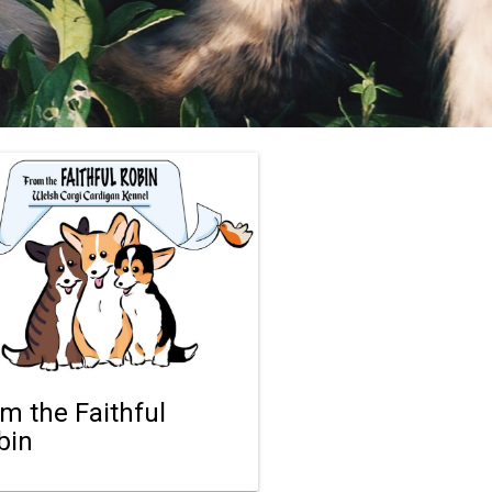
om the Faithful
bin