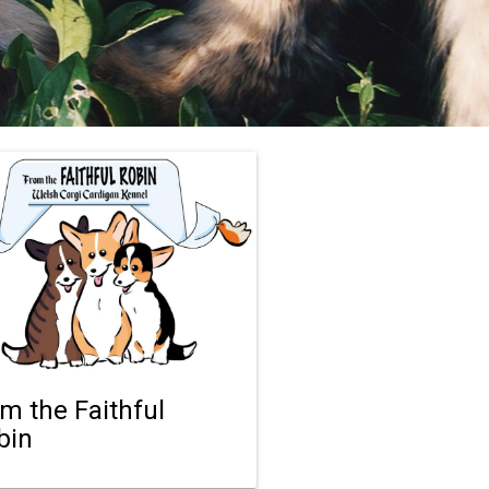
om the Faithful
bin