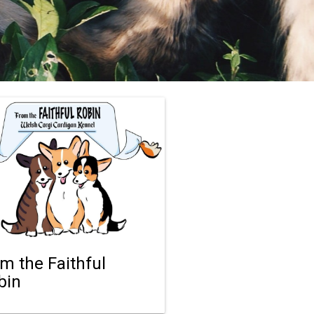
om the Faithful
bin