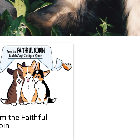
om the Faithful
bin