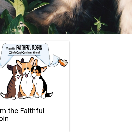
om the Faithful
bin