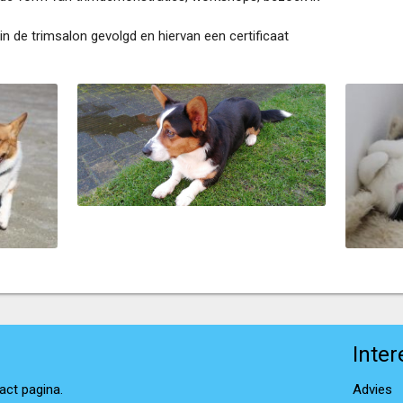
n de trimsalon gevolgd en hiervan een certificaat
Inter
act pagina.
Advies