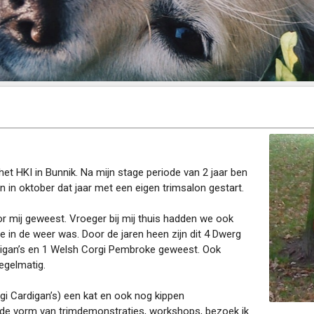
 het HKI in Bunnik. Na mijn stage periode van 2 jaar ben
 in oktober dat jaar met een eigen trimsalon gestart.
or mij geweest. Vroeger bij mij thuis hadden we ook
ee in de weer was. Door de jaren heen zijn dit 4 Dwerg
igan’s en 1 Welsh Corgi Pembroke geweest. Ook
egelmatig.
gi Cardigan’s) een kat en ook nog kippen
in de vorm van trimdemonstraties, workshops, bezoek ik