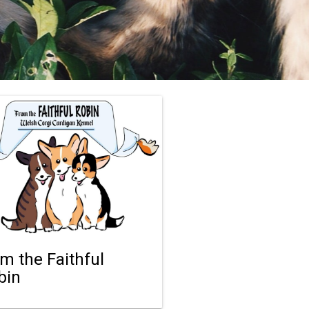
om the Faithful
bin