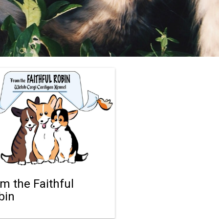
om the Faithful
bin