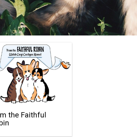
om the Faithful
bin