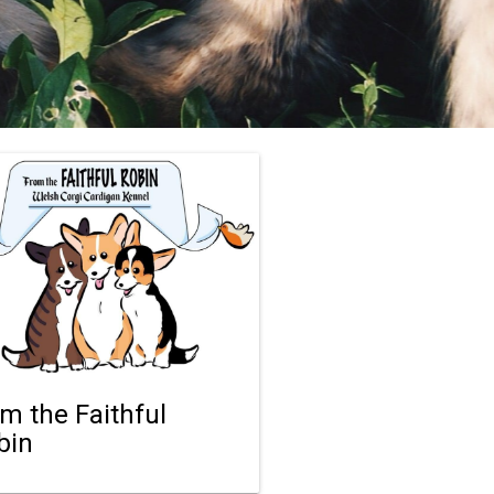
om the Faithful
bin