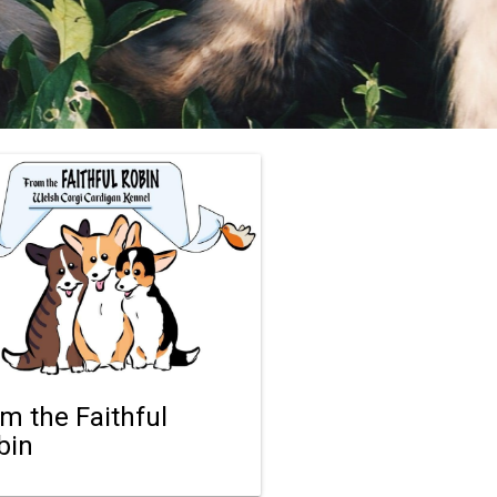
om the Faithful
bin